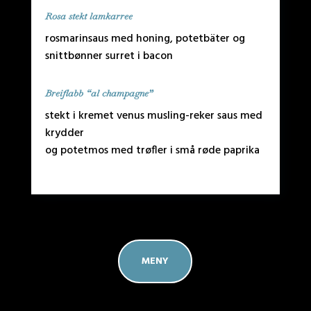
Rosa stekt lamkarree
rosmarinsaus med honing, potetbäter og
snittbønner surret i bacon
Breiflabb “al champagne”
stekt i kremet venus musling-reker saus med
krydder
og potetmos med trøfler i små røde paprika
MENY