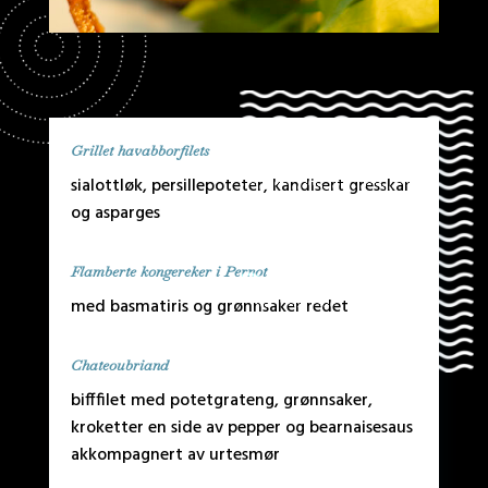
Grillet havabborfilets
sialottløk, persillepoteter, kandisert gresskar
og asparges
Flamberte kongereker i Pernot
med basmatiris og grønnsaker redet
Chateoubriand
bifffilet med potetgrateng, grønnsaker,
kroketter en side av pepper og bearnaisesaus
akkompagnert av urtesmør